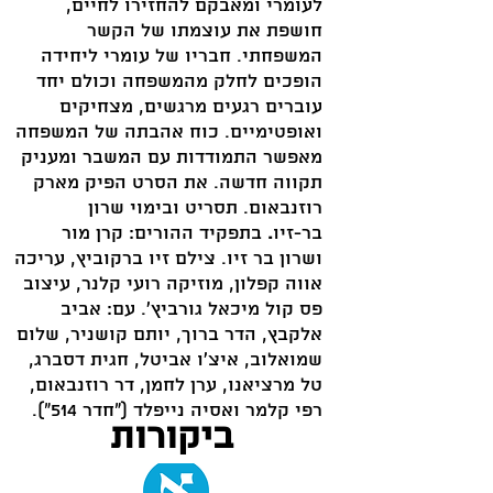
לעומרי ומאבקם להחזירו לחיים,
חושפת את עוצמתו של הקשר
המשפחתי. חבריו של עומרי ליחידה
הופכים לחלק מהמשפחה וכולם יחד
עוברים רגעים מרגשים, מצחיקים
ואופטימיים. כוח אהבתה של המשפחה
מאפשר התמודדות עם המשבר ומעניק
תקווה חדשה. את הסרט הפיק מארק
רוזנבאום. תסריט ובימוי שרון
בר-זיו
.
בתפקיד ההורים: קרן מור
ושרון בר זיו. צילם זיו ברקוביץ, עריכה
אווה קפלון, מוזיקה רועי קלנר, עיצוב
פס קול מיכאל גורביץ'. עם: אביב
אלקבץ, הדר ברוך, יותם קושניר, שלום
שמואלוב, איצ'ו אביטל, חגית דסברג,
טל מרציאנו, ערן לחמן, דר רוזנבאום,
רפי קלמר ואסיה נייפלד ("חדר 514").
ביקורות