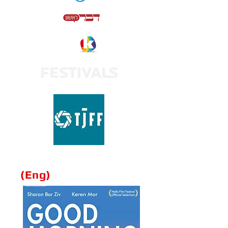
Festivals
Israel’s leading critics
(Eng)