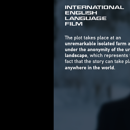
Sharon Bar-Ziv
Studio: Zaitlin 1 Tel-Aviv,
Rabin Square
Israel
+ 972-3-6091111
+972-50-2112117
barziv7@gmail.com