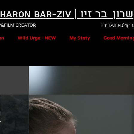
Sharon Bar-Ziv | שרון בר זיו
on
Wild Urge - NEW
My Stoty
Good Mornin